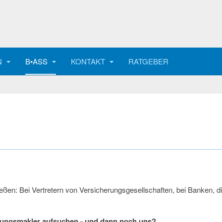
N
B•ASS
KONTAKT
RATGEBER
ßen: Bei Vertretern von Versicherungsgesellschaften, bei Banken, di
rungsmakler aufsuchen - und dann noch uns?