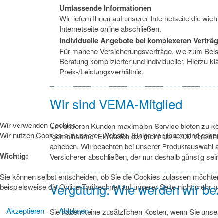
Umfassende Informationen
Wir liefern Ihnen auf unserer Internetseite die w
Internetseite online abschließen.
Individuelle Angebote bei komplexeren Verträ
Für manche Versicherungsverträge, wie zum Beispi
Beratung komplizierter und individueller. Hierzu 
Preis-/Leistungsverhältnis.
Wir sind VEMA-Mitglied
Wir verwenden Cookies
Um unseren Kunden maximalen Service bieten zu kö
Wir nutzen Cookies auf unserer Website. Einige von ihnen sind essen
"gemeinsame" Einkaufen der mehr als 4.300 Versiche
abheben. Wir beachten bei unserer Produktauswahl a
Wichtig:
Versicherer abschließen, der nur deshalb günstig sein
Sie können selbst entscheiden, ob Sie die Cookies zulassen möchten.
Vergütung: Wie werden wir be
beispielsweise die Online-Tarifrechner auf unserer Seite nicht mehr 
Akzeptieren
Ablehnen
Sie haben keine zusätzlichen Kosten, wenn Sie unser