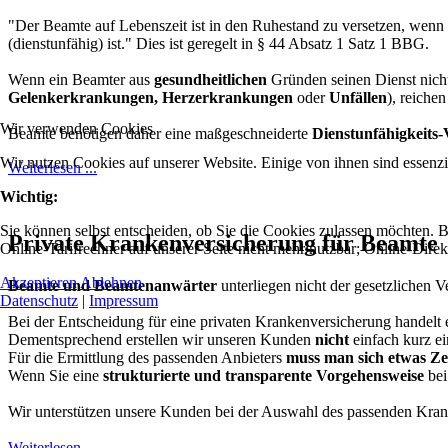
"Der Beamte auf Lebenszeit ist in den Ruhestand zu versetzen, wenn 
(dienstunfähig) ist." Dies ist geregelt in § 44 Absatz 1 Satz 1 BBG.
Wenn ein Beamter aus
gesundheitlichen
Gründen seinen Dienst nich
Gelenkerkrankungen, Herzerkrankungen
oder
Unfällen
), reiche
Wir verwenden Cookies
Beamte benötigen daher eine maßgeschneiderte
Dienstunfähigkeits
Wir nutzen Cookies auf unserer Website. Einige von ihnen sind essenzi
Weiterlesen ...
Wichtig:
Sie können selbst entscheiden, ob Sie die Cookies zulassen möchten. Bi
Private Krankenversicherung für Beamte
Online-Tarifrechner auf unserer Seite nicht mehr nutzbar; Online-Dire
Akzeptieren
Ablehnen
Beamte und Beamtenanwärter
unterliegen nicht der gesetzlichen 
Datenschutz
|
Impressum
Bei der Entscheidung für eine privaten Krankenversicherung handelt 
Dementsprechend erstellen wir unseren Kunden
nicht
einfach kurz e
Für die Ermittlung des passenden Anbieters
muss man sich etwas Z
Wenn Sie eine
strukturierte und transparente Vorgehensweise
bei
Wir unterstützen unsere Kunden bei der Auswahl des passenden Kran
Weiterlesen ...