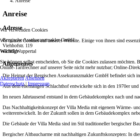
Anreise
Anreise
Adresse
Wir verwenden Cookies
Bergische Assekuranzmakler GmbH
Wir nutzen Cookies auf unserer Website. Einige von ihnen sind essenzi
Viehhofstr. 119
42117 Wuppertal
Wichtig:
Sie können selbst entscheiden, ob Sie die Cookies zulassen möchten. Bi
Allgemeines
Online-Tarifrechner auf unserer Seite nicht mehr nutzbar; Online-Dire
Die Heimat der Bergischen Assekuranzmakler GmbH befindet sich in
Akzeptieren
Ablehnen
Datenschutz
|
Impressum
Aus dem ehemaligen Schlachthof entwickelte sich in den 1970er un
Im neuen Jahrtausend entstand in dem Gebäudekomplex nach und nac
Das Nachhaltigkeitskonzept der Villa Media mit eigenem Wärme- und
weiterentwickelt. In der Zukunft sollen in dem Gebäudekomplex nebe
Die Gebäude der Villa Media sind im Stil traditioneller bergischer Bau
Bergischer Altbaucharme mit nachhaltigen Zukunftskonzepten: In die