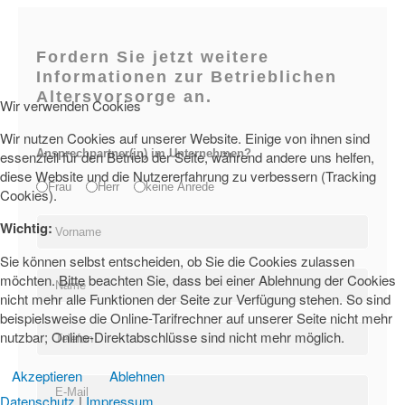
Fordern Sie jetzt weitere
Informationen zur Betrieblichen
Altersvorsorge an.
Wir verwenden Cookies
Wir nutzen Cookies auf unserer Website. Einige von ihnen sind
Ansprechpartner(in) im Unternehmen?
essenziell für den Betrieb der Seite, während andere uns helfen,
diese Website und die Nutzererfahrung zu verbessern (Tracking
Anrede
*
Frau
Herr
keine Anrede
Cookies).
Wichtig:
Sie können selbst entscheiden, ob Sie die Cookies zulassen
möchten. Bitte beachten Sie, dass bei einer Ablehnung der Cookies
nicht mehr alle Funktionen der Seite zur Verfügung stehen. So sind
beispielsweise die Online-Tarifrechner auf unserer Seite nicht mehr
nutzbar; Online-Direktabschlüsse sind nicht mehr möglich.
Akzeptieren
Ablehnen
Datenschutz
|
Impressum