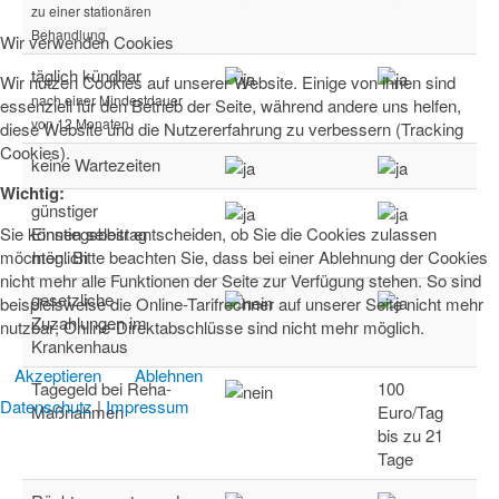
zu einer stationären
Behandlung
Wir verwenden Cookies
täglich kündbar
Wir nutzen Cookies auf unserer Website. Einige von ihnen sind
nach einer Mindestdauer
essenziell für den Betrieb der Seite, während andere uns helfen,
von 12 Monaten
diese Website und die Nutzererfahrung zu verbessern (Tracking
Cookies).
keine Wartezeiten
Wichtig:
günstiger
Sie können selbst entscheiden, ob Sie die Cookies zulassen
Einstiegsbeitrag
möchten. Bitte beachten Sie, dass bei einer Ablehnung der Cookies
möglich
nicht mehr alle Funktionen der Seite zur Verfügung stehen. So sind
gesetzliche
beispielsweise die Online-Tarifrechner auf unserer Seite nicht mehr
Zuzahlungen im
nutzbar; Online-Direktabschlüsse sind nicht mehr möglich.
Krankenhaus
Akzeptieren
Ablehnen
Tagegeld bei Reha-
100
Datenschutz
|
Impressum
Maßnahmen
Euro/Tag
bis zu 21
Tage