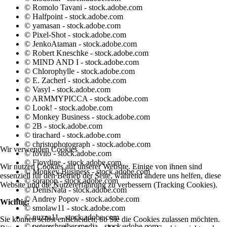
© Romolo Tavani - stock.adobe.com
© Halfpoint - stock.adobe.com
© yamasan - stock.adobe.com
© Pixel-Shot - stock.adobe.com
© JenkoAtaman - stock.adobe.com
© Robert Kneschke - stock.adobe.com
© MIND AND I - stock.adobe.com
© Chlorophylle - stock.adobe.com
© E. Zacherl - stock.adobe.com
© Vasyl - stock.adobe.com
© ARMMYPICCA - stock.adobe.com
© Look! - stock.adobe.com
© Monkey Business - stock.adobe.com
© 2B - stock.adobe.com
© tirachard - stock.adobe.com
© christophotograph - stock.adobe.com
Wir verwenden Cookies
© fovito - stock.adobe.com
© Floydine - stock.adobe.com
Wir nutzen Cookies auf unserer Website. Einige von ihnen sind
© Monkey Business - stock.adobe.com
essenziell für den Betrieb der Seite, während andere uns helfen, diese
© sorapop - stock.adobe.com
Website und die Nutzererfahrung zu verbessern (Tracking Cookies).
© DenisNata - stock.adobe.com
© Andrey Popov - stock.adobe.com
Wichtig:
© smolaw11 - stock.adobe.com
© nuzza11 - stock.adobe.com
Sie können selbst entscheiden, ob Sie die Cookies zulassen möchten.
© peterschreiber.media - stock.adobe.com