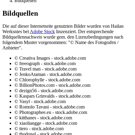
Bildquellen
Bildquellen
Die auf dieser Internetseite genutzten Bilder wurden von Hailan
Werksnies bei
Adobe Stock
linzenziert. Der entsprechende
Bildquellennachweis wurde gem. den Lizenzbedingungen nach
folgendem Muster vorgenommen: "© Name des Fotografen /
Anbieter".
© Creativa Images - stock.adobe.com
© freeograph - stock.adobe.com
© Travel man - stock.adobe.com
© JenkoAtaman - stock.adobe.com
© Chlorophylle - stock.adobe.com
© BillionPhotos.com - stock.adobe.com
© dezign56 - stock.adobe.com
© Kaspars Grinvalds - stock.adobe.com
© Vasyl - stock.adobe.com
© Romolo Tavani - stock.adobe.com
© Photographee.eu - stock.adobe.com
© kitthanes - stock.adobe.com
© xiaoliangge - stock.adobe.com
© tiero - stock.adobe.com
© thodonal - stock.adobe.com