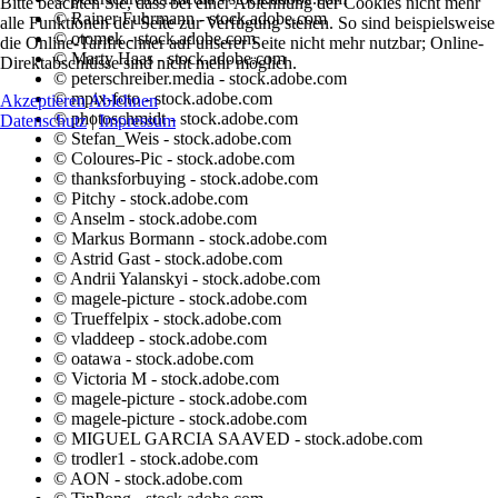
Bitte beachten Sie, dass bei einer Ablehnung der Cookies nicht mehr
© Rainer Fuhrmann - stock.adobe.com
alle Funktionen der Seite zur Verfügung stehen. So sind beispielsweise
© otomek - stock.adobe.com
die Online-Tarifrechner auf unserer Seite nicht mehr nutzbar; Online-
© Marty Haas - stock.adobe.com
Direktabschlüsse sind nicht mehr möglich.
© peterschreiber.media - stock.adobe.com
© mpix-foto - stock.adobe.com
Akzeptieren
Ablehnen
© photoschmidt - stock.adobe.com
Datenschutz
|
Impressum
© Stefan_Weis - stock.adobe.com
© Coloures-Pic - stock.adobe.com
© thanksforbuying - stock.adobe.com
© Pitchy - stock.adobe.com
© Anselm - stock.adobe.com
© Markus Bormann - stock.adobe.com
© Astrid Gast - stock.adobe.com
© Andrii Yalanskyi - stock.adobe.com
© magele-picture - stock.adobe.com
© Trueffelpix - stock.adobe.com
© vladdeep - stock.adobe.com
© oatawa - stock.adobe.com
© Victoria M - stock.adobe.com
© magele-picture - stock.adobe.com
© magele-picture - stock.adobe.com
© MIGUEL GARCIA SAAVED - stock.adobe.com
© trodler1 - stock.adobe.com
© AON - stock.adobe.com