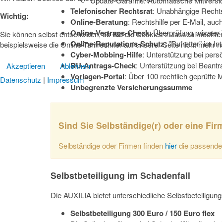
Update-Garantie: Automatische Mitversic
Telefonischer Rechtsrat
: Unabhängige Rechts
Wichtig:
Online-Beratung
: Rechtshilfe per E-Mail, a
Online-Vertrags-Check
: Überprüfung privater
Sie können selbst entscheiden, ob Sie die Cookies zulassen möchten.
Online-Reputations-Schutz
: "Rufretter" im In
beispielsweise die Online-Tarifrechner auf unserer Seite nicht mehr 
Cyber-Mobbing-Hilfe
: Unterstützung bei persö
BU-Antrags-Check
: Unterstützung bei Beantr
Akzeptieren
Ablehnen
Vorlagen-Portal
: Über 100 rechtlich geprüfte 
Datenschutz
|
Impressum
Unbegrenzte Versicherungssumme
Sind Sie Selbständige(r) oder eine Fi
Selbständige oder Firmen finden
hier
die passende
Selbstbeteiligung im Schadenfall
Die AUXILIA bietet unterschiedliche Selbstbeteiligung
Selbstbeteiligung 300 Euro / 150 Euro flex