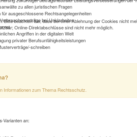
herung zukünftiger beitragsneutraler Leistungsverbesserungen der T
anwälte zu allen juristischen Fragen
uch für ausgeschlossene Rechtsangelegenheiten
 Verbraucherverträge bei Unklarheiten
 Bitte beachten Sie, dass bei einer Ablehnung der Cookies nicht meh
ternet
nutzbar; Online-Direktabschlüsse sind nicht mehr möglich.
nlichen Angriffen in der digitalen Welt
agung privater Berufsunfähigkeitsleistungen
Musterverträge/-schreiben
rma?
n Informationen zum Thema Rechtsschutz.
s-Varianten an: