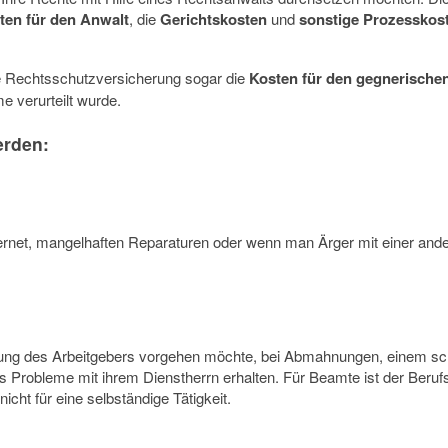
ten für den Anwalt
, die
Gerichtskosten
und
sonstige Prozesskos
ie Rechtsschutzversicherung sogar die
Kosten für den gegnerische
 verurteilt wurde.
erden:
ternet, mangelhaften Reparaturen oder wenn man Ärger mit einer and
ng des Arbeitgebers vorgehen möchte, bei Abmahnungen, einem schle
 Probleme mit ihrem Dienstherrn erhalten. Für Beamte ist der Berufs
icht für eine selbständige Tätigkeit.