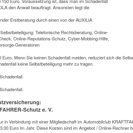
bei 150 Euro. Voraussetzung ist, dass man im Schadenfall
LA den Anwalt beauftragt. Ansonsten liegt die
ießender Erstberatung durch einen von der AUXILIA
 Selbstbeteiligung: Telefonische Rechtsberatung, Online-
Check, Online-Reputations-Schutz, Cyber-Mobbing-Hilfe,
orsorge-Generatoren
00 Euro. Wenn Sie keinen Schadenfall melden, reduziert sich die Selb
adenfall keine Selbstbeteiligung mehr zu tragen.
 Schadenfall.
 Schadenfall.
utzversicherung:
TFAHRER-Schutz e. V.
r in Verbindung mit einer Mitgliedschaft im Automobilclub KRAFTFAH
 33,00 Euro im Jahr. Diese Kosten sind im Angebot / Online-Rechner be