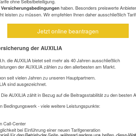
Tarife ohne Selbstbeteiligung.
e
Versicherungsbedingungen
haben. Besonders preiswerte Anbieter h
ht leisten zu müssen. Wir empfehlen Ihnen daher ausschließlich Tari
Jetzt online beantragen
rsicherung der AUXILIA
.h. die AUXILIA bietet seit mehr als 40 Jahren ausschließlich
istungen der AUXILIA zählen zu den allerbesten am Markt.
on seit vielen Jahren zu unseren Hauptpartnern.
LIA sind ausgezeichnet.
Die AUXILIA zählt in Bezug auf die Beitragsstabilität zu den besten A
 Bedingungswerk - viele weitere Leistungspunkte:
in Call-Center
ichkeit bei Einführung einer neuen Tarifgeneration
ziell für den Betrieb der Seite, während andere uns helfen, diese We